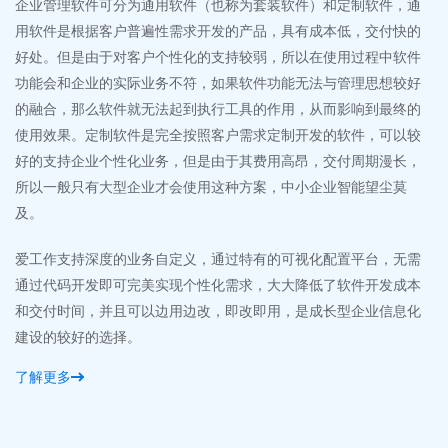
通
在企业信息化管理的道路中，随着外界商业环境的渐趋复杂，以及
传
的
自身的发展壮大，企业总会不断涌现出新的管理需求，如客户管
们
件
理、采购管理、项目管理、人力资源管理、办公自动化等等，对于
件
好
这些不同领域的管理需求，市场上均有相对应的专业的管理系统与
的
的
之匹配。于是，当企业不断购入新的管理系统时，就会惊讶地发
云
较
现，企业中充斥着一个又一个来自不同供应商的，不同品牌的管理
用
，
系统，这些管理系统不仅界面不一样，管理模式更是各不相同，用
可
户在不同的管理系统中不停地切换，数据信息也要人工迁移，使用
同
体验越来越繁琐;更重要的是，这些不同的管理系统导致了一系列的
述
管理难题，加重了企业管理的负担，反而将企业推向另一个管理的
需
深渊。
管
本
了解更多
理
化
享
本
行
了